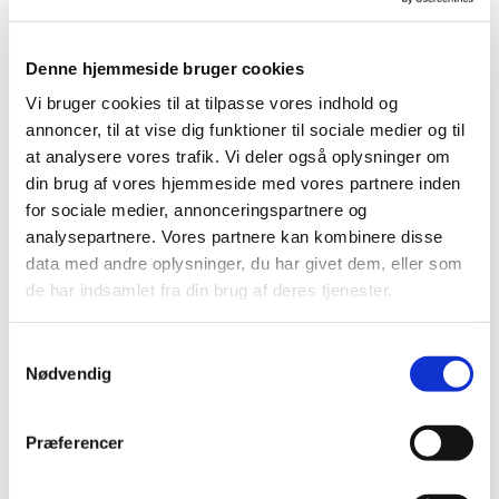
Gymnasiekoret på Vesthimmerlands Gymnasium &
hf var torsdag aften efter tre års pause tilbage i
Denne hjemmeside bruger cookies
Svingelbjerg Kirke for at give forårskoncert. Og
Vi bruger cookies til at tilpasse vores indhold og
koret så ud til at have været savnet, for kirken var
annoncer, til at vise dig funktioner til sociale medier og til
fyldt helt op, så der måtte tages klapstole i brug.
at analysere vores trafik. Vi deler også oplysninger om
144 mennesker var der stoppet ind i den lille kirke.
din brug af vores hjemmeside med vores partnere inden
Korets dirigent er Anne Verdelin, der er musiklærer
for sociale medier, annonceringspartnere og
på gymnasiet, ligesom Steen Hjerrild, der spillede
analysepartnere. Vores partnere kan kombinere disse
på klaver ved koncerten. Det cirka 45 mand store
data med andre oplysninger, du har givet dem, eller som
kor sang 9 sange, og sluttede af med "Shallow"
de har indsamlet fra din brug af deres tjenester.
fra filmen A Star is Born. Sognepræst Troels
Laursen holdt en kort prædiken ved koncerten,
som også havde karakter af gudstjeneste.
S
Nødvendig
a
m
t
Præferencer
y
k