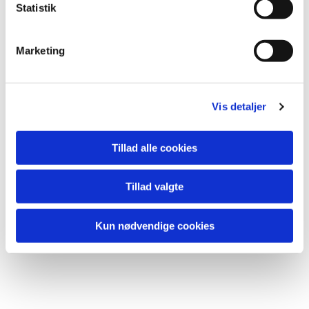
k
Statistik
Du vil måske også kunne
e
lide...
v
Marketing
a
l
g
Vis detaljer
Tillad alle cookies
Tillad valgte
Kun nødvendige cookies