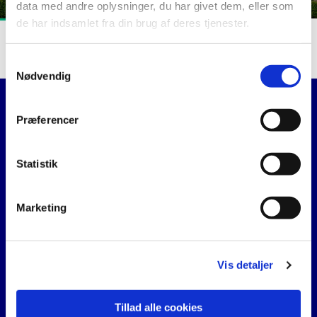
data med andre oplysninger, du har givet dem, eller som
de har indsamlet fra din brug af deres tjenester.
Kirkegårde
S
Nødvendig
a
FARSØ
m
t
Præferencer
Farsø Kirkes voksenkor
y
k
Forside
k
Statistik
e
GISLUM-VOGNSILD-HAUBRO
v
Marketing
a
LOUNS-ALSTRUP-STRANDBY
l
g
ULLITS-FOVLUM-SVINGELBJERG
Vis detaljer
VESTER HORNUM-FLEJSBORG-HYLLEBJERG
Tillad alle cookies