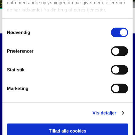
data med andre oplysninger, du har givet dem, eller som
de har indsamlet fra din brug af deres tjenester.
Farsø Kirkes Sognegård
S
Nødvendig
a
FARSØ
m
t
Præferencer
Farsø Kirkes voksenkor
y
k
Forside
k
Statistik
e
GISLUM-VOGNSILD-HAUBRO
v
Marketing
a
LOUNS-ALSTRUP-STRANDBY
l
g
ULLITS-FOVLUM-SVINGELBJERG
Vis detaljer
VESTER HORNUM-FLEJSBORG-HYLLEBJERG
Tillad alle cookies