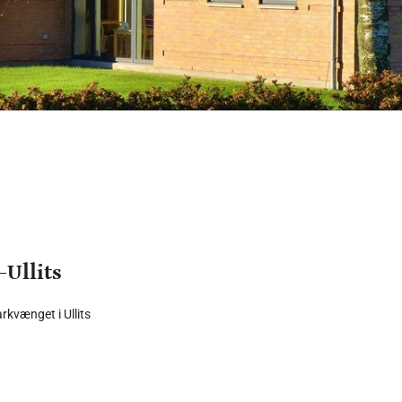
Ullits
kvænget i Ullits