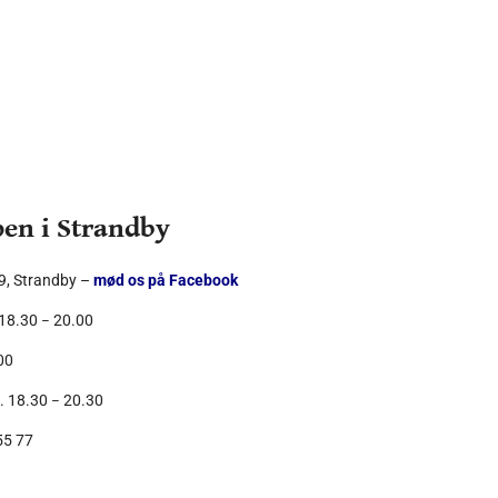
en i Strandby
9, Strandby –
mød os på Facebook
–
 18.30
20.00
00
–
l. 18.30
20.30
55 77