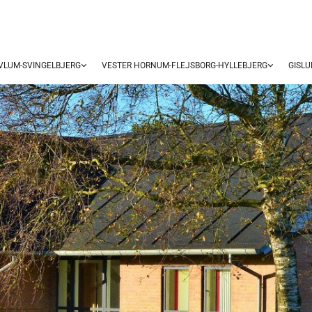
OVLUM-SVINGELBJERG
VESTER HORNUM-FLEJSBORG-HYLLEBJERG
GISL