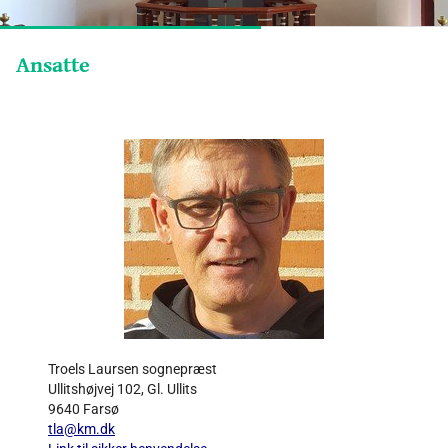
Ansatte
Troels Laursen sognepræst
Ullitshøjvej 102, Gl. Ullits
9640 Farsø
tla@km.dk