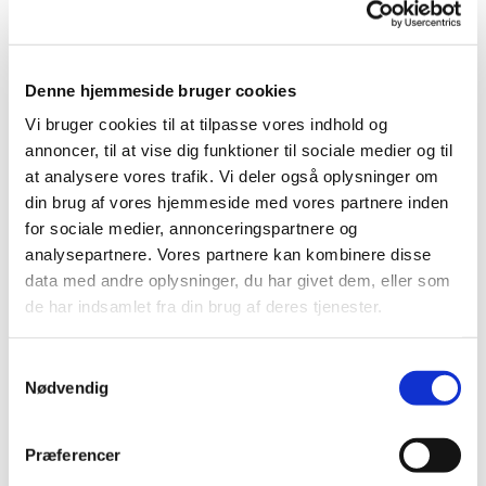
ibenfolkerman@gmail.com
Telefon 23 70 12 75
Jens Martin
kirkesanger
Denne hjemmeside bruger cookies
Anders Rolskov
graver
Vi bruger cookies til at tilpasse vores indhold og
abrolskov@gmail.com
annoncer, til at vise dig funktioner til sociale medier og til
Telefon 24 46 86 37
at analysere vores trafik. Vi deler også oplysninger om
din brug af vores hjemmeside med vores partnere inden
for sociale medier, annonceringspartnere og
analysepartnere. Vores partnere kan kombinere disse
data med andre oplysninger, du har givet dem, eller som
de har indsamlet fra din brug af deres tjenester.
S
Nødvendig
a
m
t
Præferencer
y