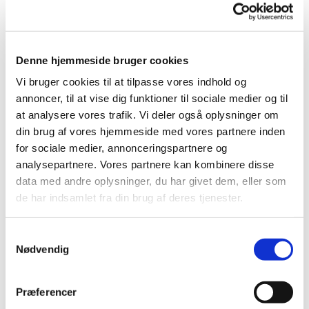
tlf. 98 63 10 78 / 24 94 68 38
Koncerter
Der er løbende koncerter året rundt. Se kalenderen.
Denne hjemmeside bruger cookies
Fri for at lave mad
Vi bruger cookies til at tilpasse vores indhold og
Der afholdes to aftnener med fællesspisning pr. halve år -
to om efteråret og to om efteråret. Se kalender.
annoncer, til at vise dig funktioner til sociale medier og til
at analysere vores trafik. Vi deler også oplysninger om
Yderligere oplysninger / Tilmelding:
din brug af vores hjemmeside med vores partnere inden
Rita Thomsen
for sociale medier, annonceringspartnere og
Menigt medlem - Menighedsråd
tlf. 21 73 92 84
analysepartnere. Vores partnere kan kombinere disse
Mail: ritathomsen56@gmail.com
data med andre oplysninger, du har givet dem, eller som
de har indsamlet fra din brug af deres tjenester.
Bibelkredse
Fem kredse, der samles den første onsdag i måneden
S
Indre Mission (IM)
Nødvendig
a
Møde hver onsdag aften og en tirsdag eftermiddag om
måneden i missionshuset, Søndergade 22
m
Kontaktperson:
t
Præferencer
Bent Torp,
y
telefon 60 49 10 88