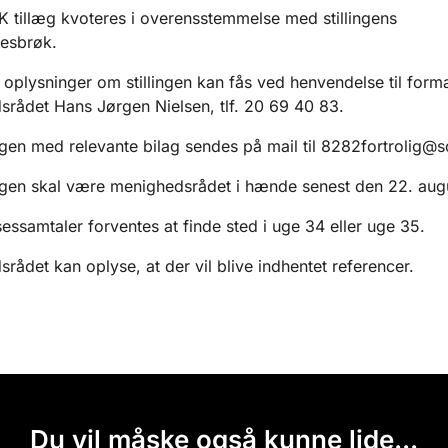
 tillæg kvoteres i overensstemmelse med stillingens
sesbrøk.
plysninger om stillingen kan fås ved henvendelse til form
rådet Hans Jørgen Nielsen, tlf. 20 69 40 83.
en med relevante bilag sendes på mail til 8282fortrolig@s
gen skal være menighedsrådet i hænde senest den 22. aug
essamtaler forventes at finde sted i uge 34 eller uge 35.
rådet kan oplyse, at der vil blive indhentet referencer.
Du vil måske også kunne lide...