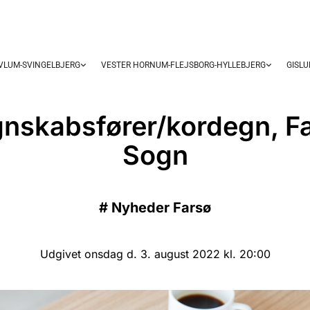
OVLUM-SVINGELBJERG
VESTER HORNUM-FLEJSBORG-HYLLEBJERG
GISL
nskabsfører/kordegn, F
Sogn
#
Nyheder Farsø
Udgivet onsdag d. 3. august 2022 kl. 20:00