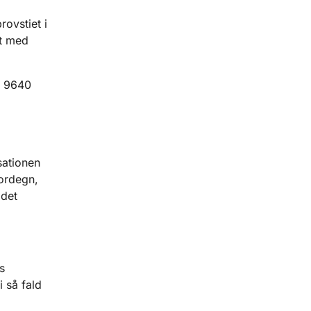
rovstiet i
t med
, 9640
sationen
ordegn,
 det
s
 så fald