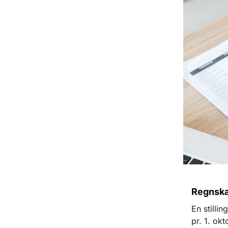
Regnska
En stilli
pr. 1. ok