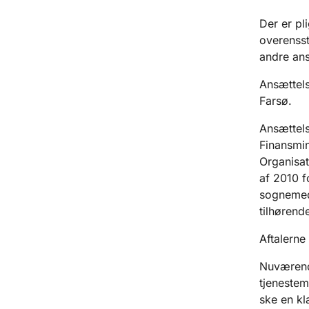
Der er pl
overenss
andre an
Ansættel
Farsø.
Ansættels
Finansmin
Organisat
af 2010 
sognemedh
tilhørend
Aftalerne
Nuværende
tjenestem
ske en kla