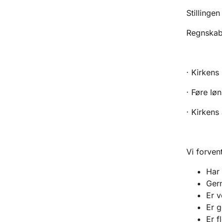
Stillingen
Regnskab
· Kirkens
· Føre løn
· Kirkens
Vi forvent
Har 
Gern
Er 
Er g
Er f