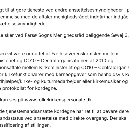
igt til at gøre tjeneste ved andre ansættelsesmyndigheder i p
temmelse med de aftaler menighedsrådet indgår/har indgåe
sættelsesmyndigheder.
se sker ved Farsø Sogns Menighedsråd beliggende Søvej 3
en vil være omfattet af Fællesoverenskomsten mellem
isteriet og CO10 – Centralorganisationen af 2010 og
ionsaftale mellem Kirkeministeriet og CO10 – Centralorgani
for kirkefunktionærer med kerneopgaver som henholdsvis k
jælper/kirke- og kulturmedarbejder eller kirkemusiker og
e protokollat for kordegne.
 kan ses på
www.folkekirkenspersonale.dk
.
 tjenestemandsansatte kordegne har ret til at bevare dere
andsstatus ved ansættelse med direkte overgang. Der skal i
ssificering af stillingen.