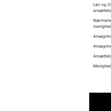
Løn og OK
ansættel
Nærmere o
menigheds
Ansøgning
Ansøgnin
Ansættels
Menigheds