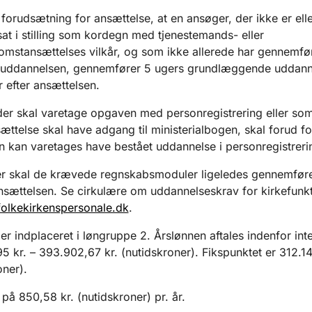
 forudsætning for ansættelse, at en ansøger, der ikke er elle
at i stilling som kordegn med tjenestemands- eller
mstansættelses vilkår, og som ikke allerede har gennemfø
uddannelsen, gennemfører 5 ugers grundlæggende uddann
r efter ansættelsen.
der skal varetage opgaven med personregistrering eller som
ættelse skal have adgang til ministerialbogen, skal forud fo
n kan varetages have bestået uddannelse i personregistreri
r skal de krævede regnskabsmoduler ligeledes gennemføre
ansættelsen. Se cirkulære om uddannelseskrav for kirkefunk
olkekirkenspersonale.dk
.
 er indplaceret i løngruppe 2. Årslønnen aftales indenfor inte
5 kr. – 393.902,67 kr. (nutidskroner). Fikspunktet er 312.14
oner).
 på 850,58 kr. (nutidskroner) pr. år.