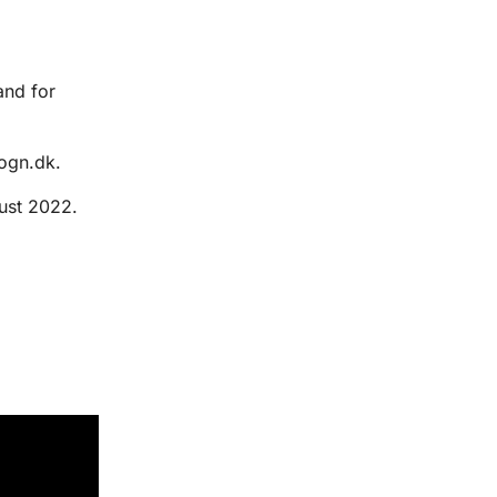
and for
ogn.dk.
ust 2022.