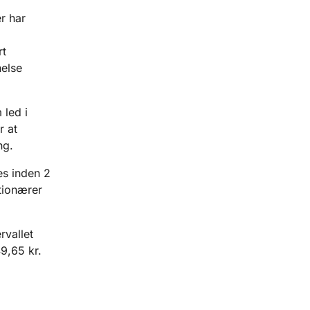
r har
rt
else
 led i
r at
ng.
s inden 2
tionærer
rvallet
9,65 kr.