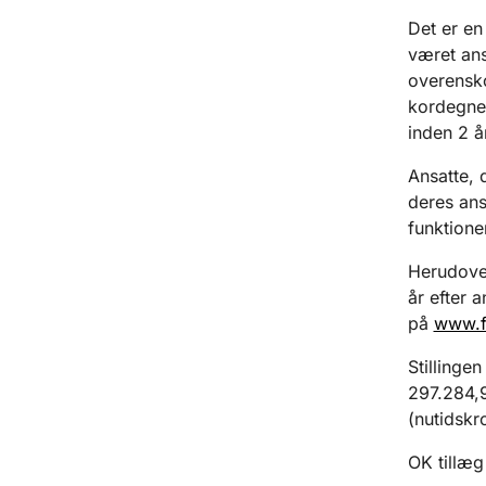
Det er en
været ans
overensko
kordegne
inden 2 å
Ansatte, 
deres ans
funktione
Herudove
år efter 
på
www.f
Stillingen
297.284,9
(nutidskr
OK tillæg