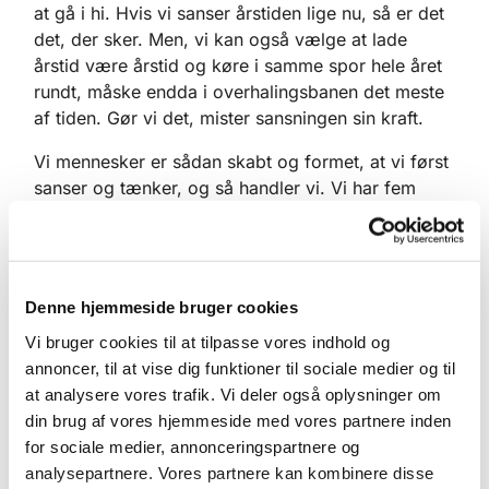
at gå i hi. Hvis vi sanser årstiden lige nu, så er det
det, der sker. Men, vi kan også vælge at lade
årstid være årstid og køre i samme spor hele året
rundt, måske endda i overhalingsbanen det meste
af tiden. Gør vi det, mister sansningen sin kraft.
Vi mennesker er sådan skabt og formet, at vi først
sanser og tænker, og så handler vi. Vi har fem
sanser: lugte-, smage-, høre-, syns- og
følesansen. Vi sanser for eksempel en solnedgang,
en stjernehimmel, et kys, mad og så videre. Når vi
har sanset, kommer tankerne med analyse,
Denne hjemmeside bruger cookies
bedømmelse, sammenligning, og vi træffer et valg
Vi bruger cookies til at tilpasse vores indhold og
og handler til sidst på det. Det er vigtigt, at der er
annoncer, til at vise dig funktioner til sociale medier og til
en balance mellem de tre tilgange i os. Det, der
at analysere vores trafik. Vi deler også oplysninger om
sker i disse år, er, at vi knapt nok når at bruge
din brug af vores hjemmeside med vores partnere inden
sanserne, før tankeuniverset sætter autopiloten til
for sociale medier, annonceringspartnere og
og forholder sig til det, og vi reagerer hurtigt på
analysepartnere. Vores partnere kan kombinere disse
tankerne og gør noget. Vi handler. Sansningen er