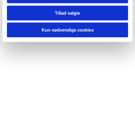
Du vil måske også kunne
Tillad valgte
lide...
Kun nødvendige cookies