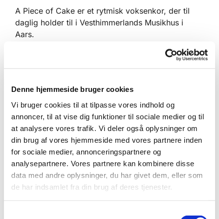
A Piece of Cake er et rytmisk voksenkor, der til
daglig holder til i Vesthimmerlands Musikhus i
Aars.
Koret synger et bredt udsnit af flerstemmig,
rytmisk musik under ledelse af Julian Rasmussen,
og det bliver til en del koncerter i løbet af en
sæson, herunder den traditionelle julekoncert i
Denne hjemmeside bruger cookies
Haubro Kirke.
Vi bruger cookies til at tilpasse vores indhold og
annoncer, til at vise dig funktioner til sociale medier og til
Julerepertoiret består af en god blanding af nyere
at analysere vores trafik. Vi deler også oplysninger om
julesange, gospelnumre og traditionelle julesalmer
din brug af vores hjemmeside med vores partnere inden
- lige fra Mads Langers ’I en stjerneregn af sne’ til
for sociale medier, annonceringspartnere og
’Dejlig er jorden’.
analysepartnere. Vores partnere kan kombinere disse
Når de skønne julesange tilsættes A Piece of
data med andre oplysninger, du har givet dem, eller som
Cake's smittende sangglæde og gode humør, er
de har indsamlet fra din brug af deres tjenester.
juleglæden næsten garanteret. Koret glæder sig
S
meget til at sprede julestemning i Haubro Kirke