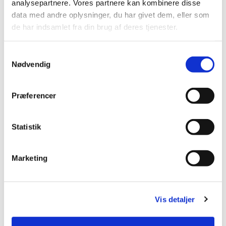
analysepartnere. Vores partnere kan kombinere disse
data med andre oplysninger, du har givet dem, eller som
de har indsamlet fra din brug af deres tjenester.
Du vil måske også kunne
lide...
S
Nødvendig
a
m
t
Præferencer
y
k
k
Statistik
e
v
Marketing
a
l
g
Vis detaljer