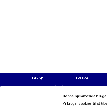
FARSØ
Forside
Farsø Kirkes voksenkor
Denne hjemmeside bruger
KALENDER
NYHEDER
Vi bruger cookies til at til