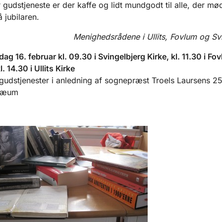
r gudstjeneste er der kaffe og lidt mundgodt til alle, der mø
å jubilaren.
Menighedsrådene i Ullits, Fovlum og Sv
ag 16. februar kl. 09.30 i Svingelbjerg Kirke, kl. 11.30 i Fo
l. 14.30 i Ullits Kirke
gudstjenester i anledning af sognepræst Troels Laursens 25
ilæum