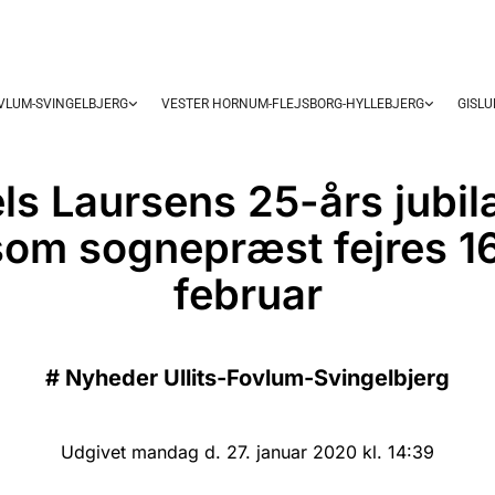
OVLUM-SVINGELBJERG
VESTER HORNUM-FLEJSBORG-HYLLEBJERG
GISL
els Laursens 25-års jubi
som sognepræst fejres 16
februar
#
Nyheder Ullits-Fovlum-Svingelbjerg
Udgivet mandag d. 27. januar 2020 kl. 14:39