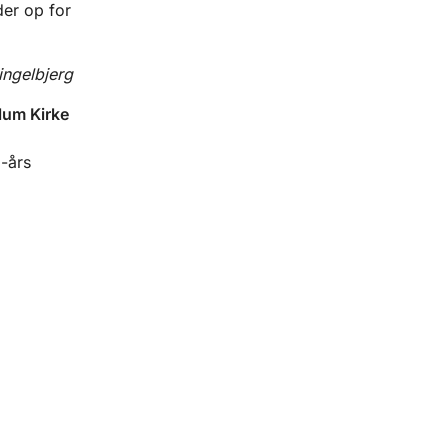
der op for
ingelbjerg
vlum Kirke
-års