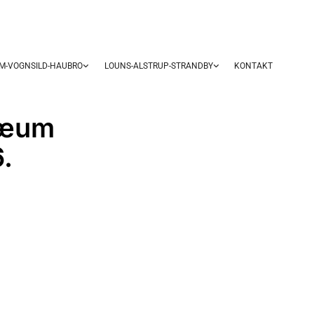
UM-VOGNSILD-HAUBRO
LOUNS-ALSTRUP-STRANDBY
KONTAKT
læum
.