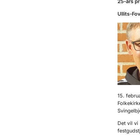
25-års p
Ullits-Fo
15. febru
Folkekirk
Svingelbj
Det vil v
festgudst