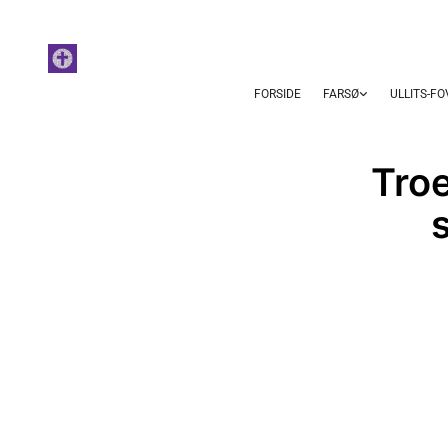
FORSIDE
FARSØ
ULLITS-F
Tro