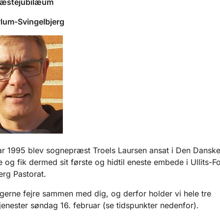
ræstejubilæum
vlum-Svingelbjerg
ar 1995 blev sognepræst Troels Laursen ansat i Den Dansk
e og fik dermed sit første og hidtil eneste embede i Ullits-F
erg Pastorat.
i gerne fejre sammen med dig, og derfor holder vi hele tre
jenester søndag 16. februar (se tidspunkter nedenfor).