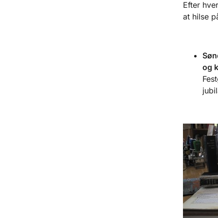
Efter hve
at hilse p
Sønd
og k
Fest
jub