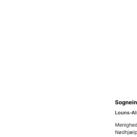
Sognein
Louns-Al
Menighed
Nødhjælp