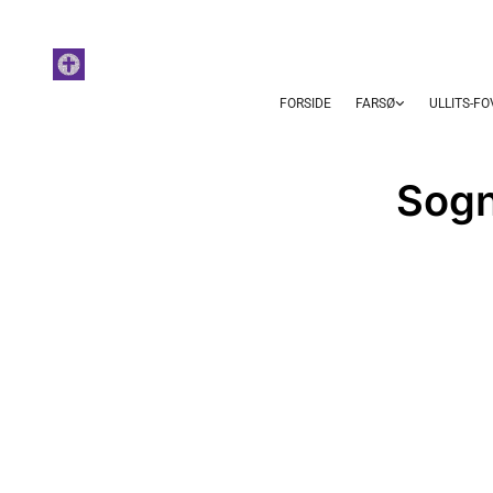
FORSIDE
FARSØ
ULLITS-F
Sogn