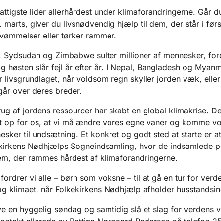
attigste lider allerhårdest under klimaforandringerne. Går 
 marts, giver du livsnødvendig hjælp til dem, der står i før
vømmelser eller tørker rammer.
n, Sydsudan og Zimbabwe sulter millioner af mennesker, for
g høsten slår fejl år efter år. I Nepal, Bangladesh og Myan
r livsgrundlaget, når voldsom regn skyller jorden væk, eller
går over deres breder.
ug af jordens ressourcer har skabt en global klimakrise. Det
t op for os, at vi må ændre vores egne vaner og komme vo
ker til undsætning. Et konkret og godt sted at starte er at
ekirkens Nødhjælps Sogneindsamling, hvor de indsamlede p
em, der rammes hårdest af klimaforandringerne.
fordrer vi alle – børn som voksne – til at gå en tur for verd
 og klimaet, når Folkekirkens Nødhjælp afholder husstandsi
ve en hyggelig søndag og samtidig slå et slag for verdens v
ontakt allerede nu Bettina Nørgaard Pedersen på telefon 2