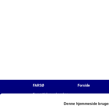
FARSØ
Forside
Farsø Kirkes voksenkor
Denne hjemmeside bruger
KALENDER
NYHEDER