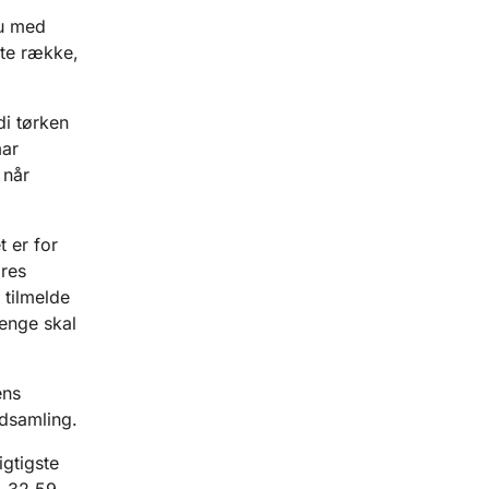
du med
ste række,
di tørken
mar
 når
 er for
res
 tilmelde
enge skal
ens
ndsamling.
igtigste
5 32 59