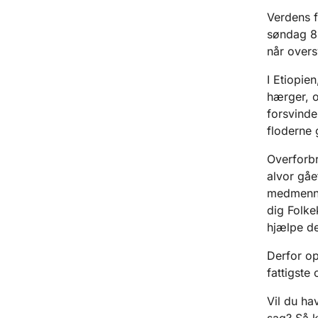
Verdens f
søndag 8.
når overs
I Etiopie
hærger, o
forsvinde
floderne 
Overforbr
alvor gåe
medmennes
dig Folk
hjælpe d
Derfor op
fattigste
Vil du ha
sag? Så k