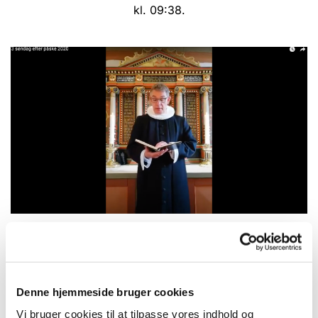
kl. 09:38.
3. søndag efter påske 2020
Det skal handle om nøgler, nøgler der kan låse op
Denne hjemmeside bruger cookies
til andre virkeligheder.
Vi bruger cookies til at tilpasse vores indhold og