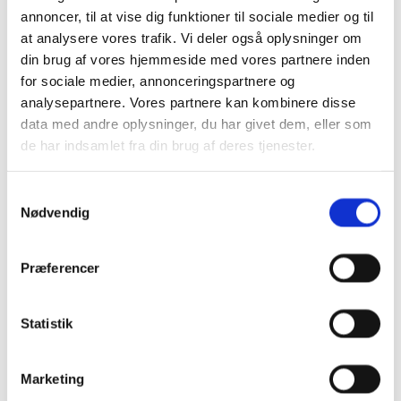
annoncer, til at vise dig funktioner til sociale medier og til
at analysere vores trafik. Vi deler også oplysninger om
din brug af vores hjemmeside med vores partnere inden
for sociale medier, annonceringspartnere og
analysepartnere. Vores partnere kan kombinere disse
data med andre oplysninger, du har givet dem, eller som
de har indsamlet fra din brug af deres tjenester.
S
Nødvendig
a
m
Du vil måske også kunne
t
Præferencer
lide...
y
k
k
Statistik
e
v
Marketing
a