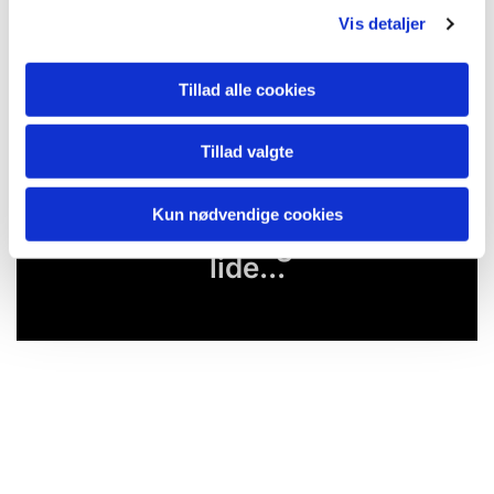
mennesker, Gud gemmer os ved sit hjerte,
Vis detaljer
glemmer os ikke, men nævner os ved navn.
Det siger Gud i labyrinten.
Tillad alle cookies
Tillad valgte
Kun nødvendige cookies
Du vil måske også kunne
lide...