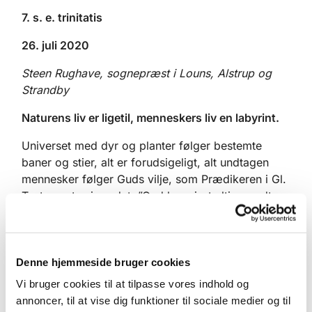
7. s. e. trinitatis
26. juli 2020
Steen Rughave, sognepræst i Louns, Alstrup og
Strandby
Naturens liv er ligetil, menneskers liv en labyrint.
Universet med dyr og planter følger bestemte
baner og stier, alt er forudsigeligt, alt undtagen
mennesker følger Guds vilje, som Prædikeren i Gl.
Testamente siger det: ”Gud har gjort alting godt og
rigtigt til rette tid, har endog lagt menneskene
verdens gang på sinde, dog uden at de kan finde
ud af noget som helst af det Gud gør” men siger
Denne hjemmeside bruger cookies
også, at ”gudsfrygt er visdoms begyndelse.
Vi bruger cookies til at tilpasse vores indhold og
Når alt er udgrundet, er der kun Gud tilbage som
annoncer, til at vise dig funktioner til sociale medier og til
uudgrundelig - og hvad med gudsfrygt?