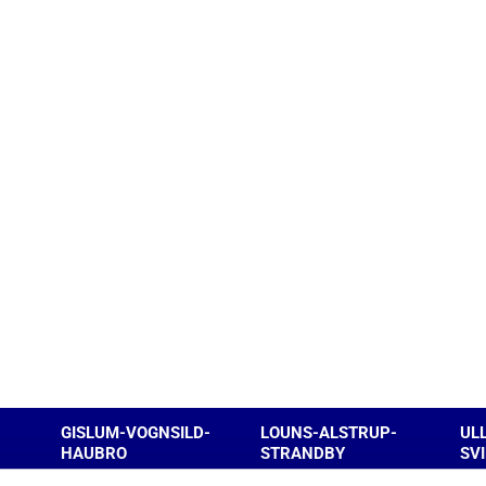
GISLUM-VOGNSILD-
LOUNS-ALSTRUP-
UL
HAUBRO
STRANDBY
SV