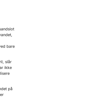
sandslot
vandet,
 ved bare
l, slår
ar ikke
lisere
ndet på
er