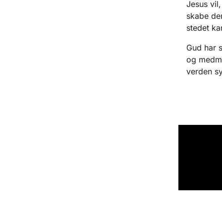
Jesus vil
skabe den
stedet kan
Gud har s
og medmen
verden sy