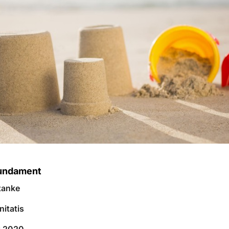
fundament
tanke
initatis
t 2020