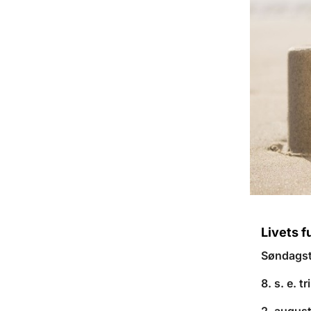
Livets 
Søndags
8. s. e. tr
2. augus