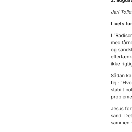
Jari Toll
Livets f
I ”Radise
med tårne
og sandsl
eftertænk
ikke rigt
Sådan kan
fejl: ”Hv
stabilt n
probleme
Jesus for
sand. Det
sammen - 