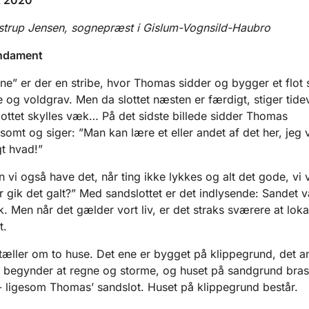
estrup Jensen, sognepræst i Gislum-Vognsild-Haubro
undament
rne” er der en stribe, hvor Thomas sidder og bygger et flot 
 og voldgrav. Men da slottet næsten er færdigt, stiger tide
ottet skylles væk… På det sidste billede sidder Thomas
somt og siger: ”Man kan lære et eller andet af det her, jeg
igt hvad!”
 vi også have det, når ting ikke lykkes og alt det gode, vi vi
or gik det galt?” Med sandslottet er det indlysende: Sandet v
ok. Men når det gælder vort liv, er det straks sværere at loka
t.
tæller om to huse. Det ene er bygget på klippegrund, det a
 begynder at regne og storme, og huset på sandgrund bras
ligesom Thomas’ sandslot. Huset på klippegrund består.