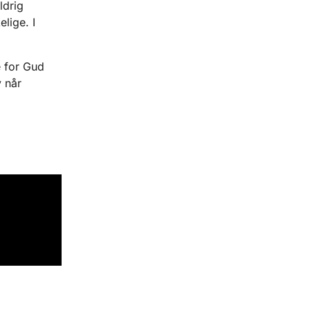
ldrig
lige. I
.
e for Gud
 når