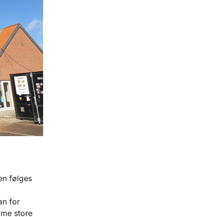
en følges
an for
mme store