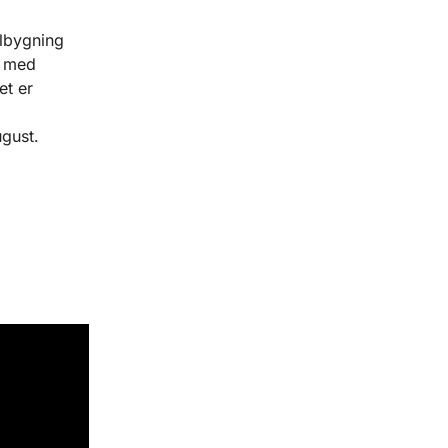
ilbygning
e med
et er
ugust.