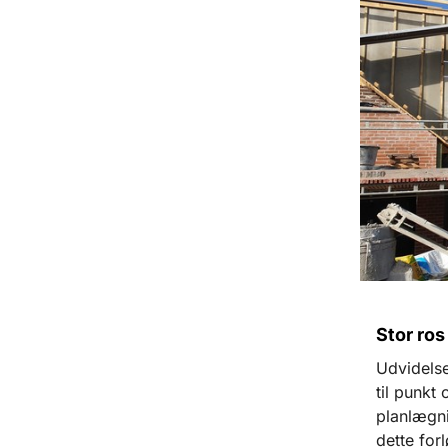
Stor ros
Udvidelse
til punkt
planlægni
dette for