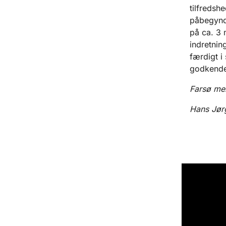
tilfredsh
påbegynde
på ca. 3 
indretnin
færdigt i
godkendel
Farsø me
Hans Jør