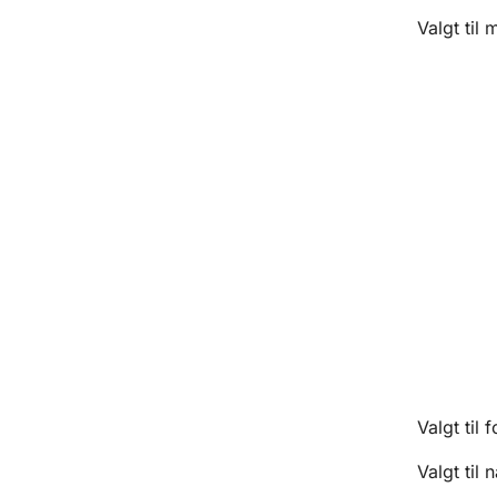
Valgt til
G
Jens
Rit
Kare
Ant
Hans
Ande
Valgt til
Valgt til