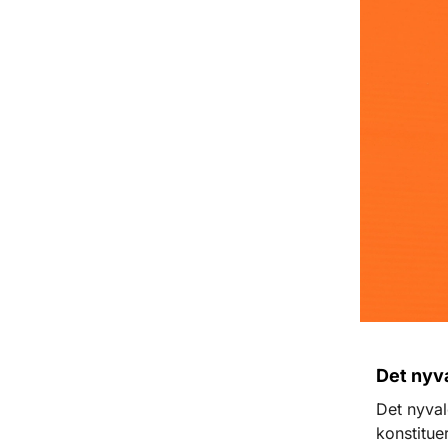
Det nyv
Det nyva
konstitue