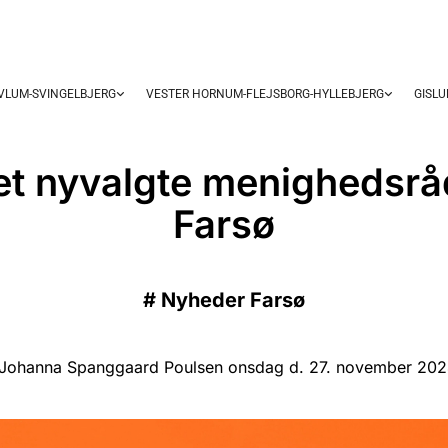
OVLUM-SVINGELBJERG
VESTER HORNUM-FLEJSBORG-HYLLEBJERG
GISL
et nyvalgte menighedsråd
Farsø
#
Nyheder Farsø
 Johanna Spanggaard Poulsen onsdag d. 27. november 2024