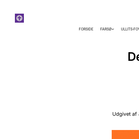
FORSIDE
FARSØ
ULLITS-F
D
Udgivet af