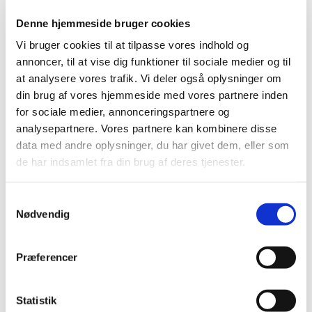
Denne hjemmeside bruger cookies
Vi bruger cookies til at tilpasse vores indhold og
annoncer, til at vise dig funktioner til sociale medier og til
at analysere vores trafik. Vi deler også oplysninger om
din brug af vores hjemmeside med vores partnere inden
for sociale medier, annonceringspartnere og
analysepartnere. Vores partnere kan kombinere disse
data med andre oplysninger, du har givet dem, eller som
de har indsamlet fra din brug af deres tjenester.
S
Nødvendig
a
m
t
Præferencer
y
k
Du vil måske også kunne
k
Statistik