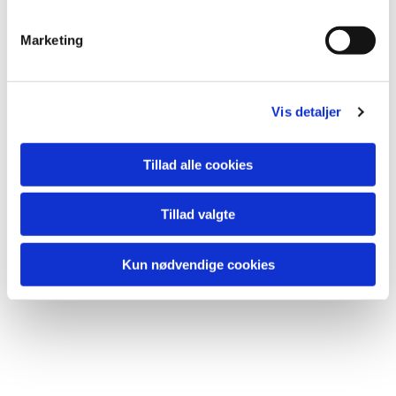
lide...
e
v
Marketing
a
l
g
Vis detaljer
Tillad alle cookies
Tillad valgte
Kun nødvendige cookies