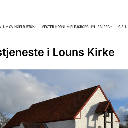
OVLUM-SVINGELBJERG
VESTER HORNUM-FLEJSBORG-HYLLEBJERG
GISL
tjeneste i Louns Kirke