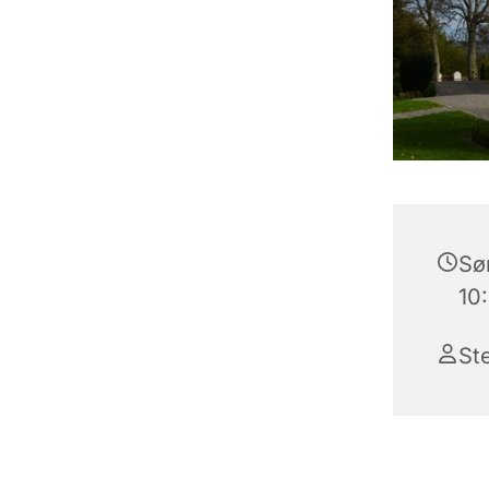
Søn
10
St