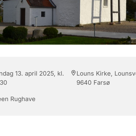
dag 13. april 2025, kl.
Louns Kirke, Lounsve
:30
9640 Farsø
een Rughave