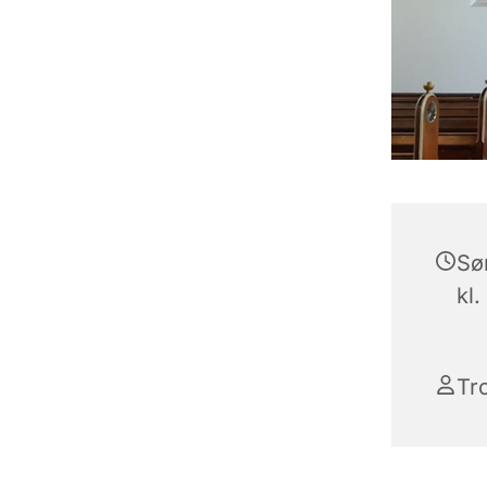
Sø
kl.
Tr