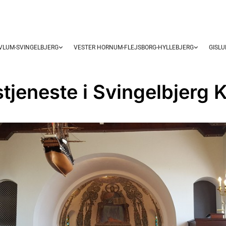
OVLUM-SVINGELBJERG
VESTER HORNUM-FLEJSBORG-HYLLEBJERG
GISL
tjeneste i Svingelbjerg K