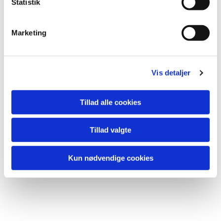
k
Statistik
Du vil måske også kunne
e
lide...
v
Marketing
a
l
g
Vis detaljer
Tillad alle cookies
Tillad valgte
Kun nødvendige cookies