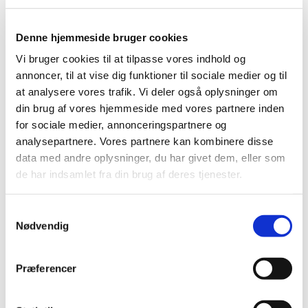
Denne hjemmeside bruger cookies
Vi bruger cookies til at tilpasse vores indhold og
annoncer, til at vise dig funktioner til sociale medier og til
at analysere vores trafik. Vi deler også oplysninger om
din brug af vores hjemmeside med vores partnere inden
for sociale medier, annonceringspartnere og
analysepartnere. Vores partnere kan kombinere disse
data med andre oplysninger, du har givet dem, eller som
de har indsamlet fra din brug af deres tjenester.
S
Nødvendig
a
m
t
Præferencer
y
k