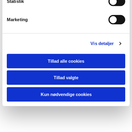
k
Statistik
Du vil måske også kunne
e
lide...
v
Marketing
a
l
g
Vis detaljer
Tillad alle cookies
Tillad valgte
Kun nødvendige cookies