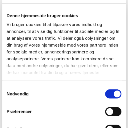
Denne hjemmeside bruger cookies
Vi bruger cookies til at tilpasse vores indhold og
annoncer, til at vise dig funktioner til sociale medier og til
at analysere vores trafik. Vi deler også oplysninger om
din brug af vores hjemmeside med vores partnere inden
for sociale medier, annonceringspartnere og
analysepartnere. Vores partnere kan kombinere disse
data med andre oplysninger, du har givet dem, eller som
de har indsamlet fra din brug af deres tjenester.
S
Nødvendig
a
m
t
Præferencer
y
k