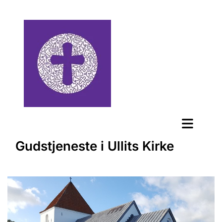
Gudstjeneste i Ullits Kirke