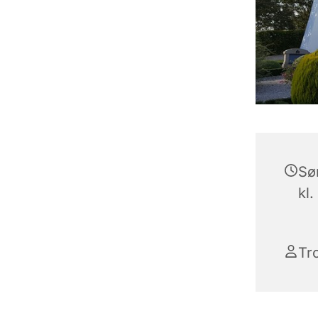
Sø
kl.
Tr