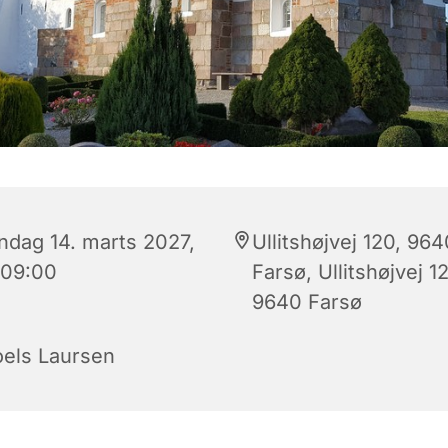
ndag 14. marts 2027,
Ullitshøjvej 120, 964
 09:00
Farsø, Ullitshøjvej 1
9640 Farsø
oels Laursen