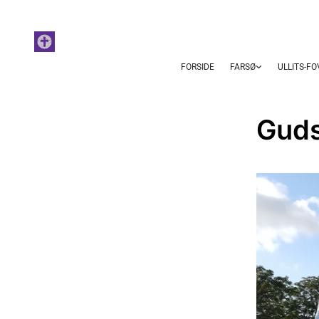
FORSIDE
FARSØ
ULLITS-F
Gudst