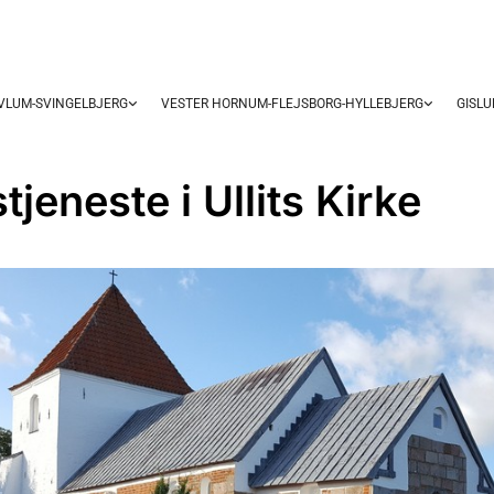
OVLUM-SVINGELBJERG
VESTER HORNUM-FLEJSBORG-HYLLEBJERG
GISL
jeneste i Ullits Kirke