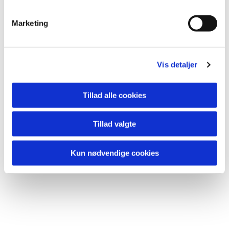
lide...
e
v
Marketing
a
l
g
Vis detaljer
Tillad alle cookies
Tillad valgte
Kun nødvendige cookies