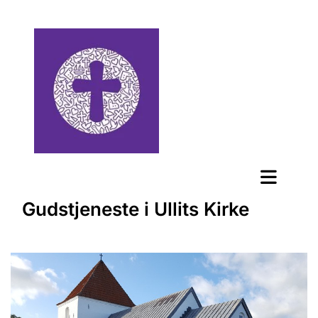
Gudstjeneste i Ullits Kirke