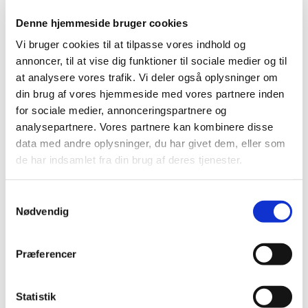
Denne hjemmeside bruger cookies
Vi bruger cookies til at tilpasse vores indhold og
annoncer, til at vise dig funktioner til sociale medier og til
at analysere vores trafik. Vi deler også oplysninger om
din brug af vores hjemmeside med vores partnere inden
for sociale medier, annonceringspartnere og
analysepartnere. Vores partnere kan kombinere disse
data med andre oplysninger, du har givet dem, eller som
de har indsamlet fra din brug af deres tjenester.
S
Nødvendig
a
m
t
Præferencer
y
k
Du vil måske også kunne
k
Statistik