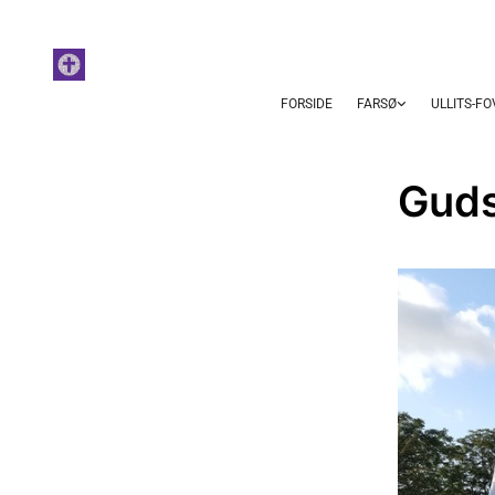
FORSIDE
FARSØ
ULLITS-F
Gudst