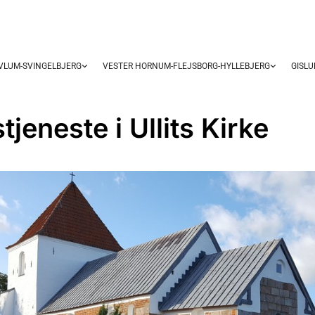
OVLUM-SVINGELBJERG
VESTER HORNUM-FLEJSBORG-HYLLEBJERG
GISL
jeneste i Ullits Kirke