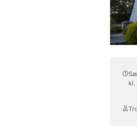
Sø
kl.
Tr