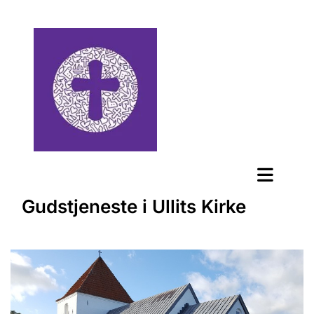
Gudstjeneste i Ullits Kirke