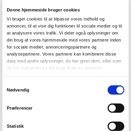
Denne hjemmeside bruger cookies
Vi bruger cookies til at tilpasse vores indhold og
annoncer, til at vise dig funktioner til sociale medier og til
at analysere vores trafik. Vi deler også oplysninger om
din brug af vores hjemmeside med vores partnere inden
for sociale medier, annonceringspartnere og
analysepartnere. Vores partnere kan kombinere disse
data med andre oplysninger, du har givet dem, eller som
de har indsamlet fra din brug af deres tjenester.
S
Nødvendig
a
m
t
Præferencer
y
k
Du vil måske også kunne
k
Statistik