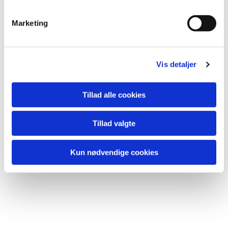
lide...
e
v
Marketing
a
l
g
Vis detaljer
Tillad alle cookies
Tillad valgte
Kun nødvendige cookies