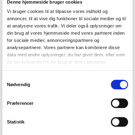
Denne hjemmeside bruger cookies
Vi bruger cookies til at tilpasse vores indhold og
annoncer, til at vise dig funktioner til sociale medier og til
at analysere vores trafik. Vi deler også oplysninger om
din brug af vores hjemmeside med vores partnere inden
for sociale medier, annonceringspartnere og
analysepartnere. Vores partnere kan kombinere disse
data med andre oplysninger, du har givet dem, eller som
de har indsamlet fra din brug af deres tjenester.
S
Nødvendig
a
m
t
Præferencer
y
Du vil måske også kunne
k
lide...
k
Statistik
e