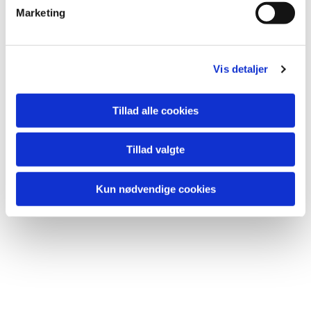
v
Marketing
a
l
g
Vis detaljer
Tillad alle cookies
Tillad valgte
Kun nødvendige cookies