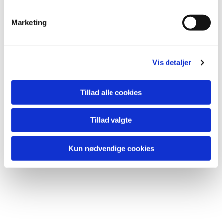
lide...
e
v
Marketing
a
l
g
Vis detaljer
Tillad alle cookies
Tillad valgte
Kun nødvendige cookies