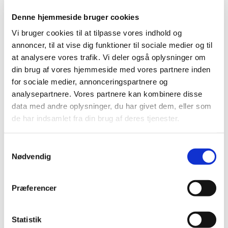
Denne hjemmeside bruger cookies
Vi bruger cookies til at tilpasse vores indhold og
annoncer, til at vise dig funktioner til sociale medier og til
at analysere vores trafik. Vi deler også oplysninger om
din brug af vores hjemmeside med vores partnere inden
for sociale medier, annonceringspartnere og
analysepartnere. Vores partnere kan kombinere disse
data med andre oplysninger, du har givet dem, eller som
de har indsamlet fra din brug af deres tjenester.
S
Nødvendig
a
m
t
Præferencer
y
k
Du vil måske også kunne
k
Statistik