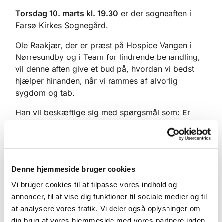
Torsdag 10. marts kl. 19.30
er der sogneaften i
Farsø Kirkes Sognegård.
Ole Raakjær, der er præst på Hospice Vangen i
Nørresundby og i Team for lindrende behandling,
vil denne aften give et bud på, hvordan vi bedst
hjælper hinanden, når vi rammes af alvorlig
sygdom og tab.
Han vil beskæftige sig med spørgsmål som: Er
sorg sygdom eller sundhed? Hvordan trøste de
utrøstelige? Hvad er mest hjælpsomt for den
sørgende? Hvordan bliver den svære samtale
mindre svær?
Denne hjemmeside bruger cookies
Det er ikke ualmindeligt, at vi tror, at det at trøste
Vi bruger cookies til at tilpasse vores indhold og
betyder at få den sørgende til at holde op med at
annoncer, til at vise dig funktioner til sociale medier og til
sørge. Men det har ikke meget med trøst at gøre.
at analysere vores trafik. Vi deler også oplysninger om
Hvis man er ked af det, vred eller fortvivlet, så er
din brug af vores hjemmeside med vores partnere inden