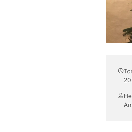
To
202
He
An