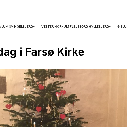
OVLUM-SVINGELBJERG
VESTER HORNUM-FLEJSBORG-HYLLEBJERG
GISL
dag i Farsø Kirke