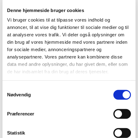
Denne hjemmeside bruger cookies
Vi bruger cookies til at tilpasse vores indhold og
annoncer, til at vise dig funktioner til sociale medier og til
at analysere vores trafik. Vi deler også oplysninger om
din brug af vores hjemmeside med vores partnere inden
for sociale medier, annonceringspartnere og
analysepartnere. Vores partnere kan kombinere disse
data med andre oplysninger, du har givet dem, eller som
de har indsamlet fra din brug af deres tjenester.
S
Nødvendig
a
m
t
Præferencer
y
k
Du vil måske også kunne
k
Statistik