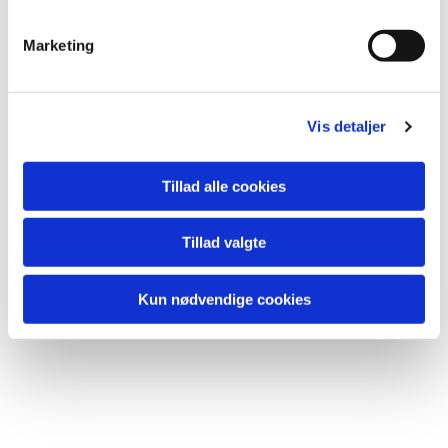
lide...
e
v
Marketing
a
l
g
Vis detaljer
Tillad alle cookies
Tillad valgte
Kun nødvendige cookies