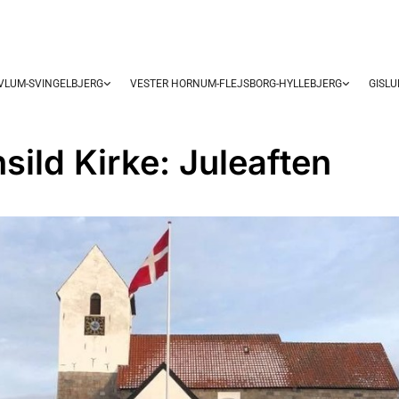
OVLUM-SVINGELBJERG
VESTER HORNUM-FLEJSBORG-HYLLEBJERG
GISL
sild Kirke: Juleaften