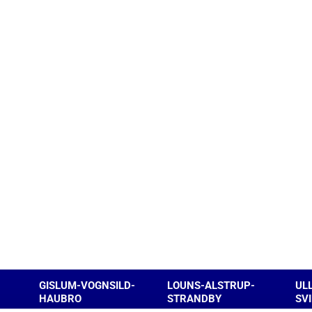
GISLUM-VOGNSILD-
LOUNS-ALSTRUP-
UL
HAUBRO
STRANDBY
SV