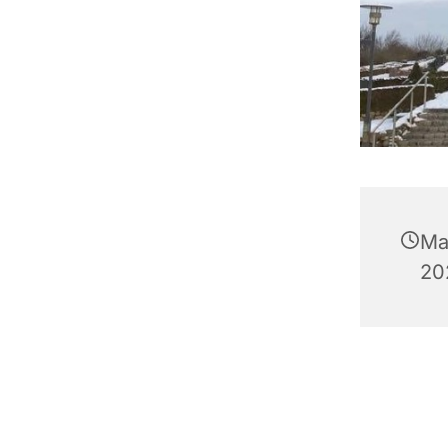
Ma
202