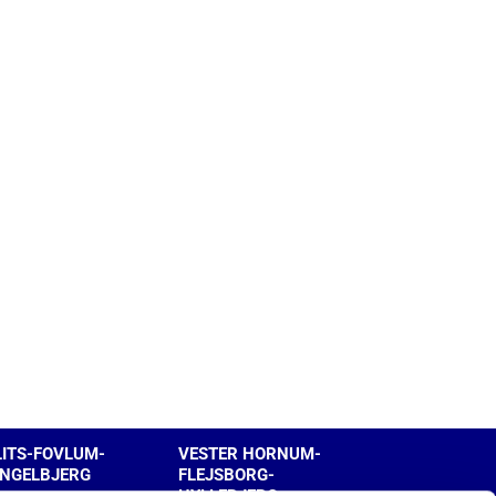
LITS-FOVLUM-
VESTER HORNUM-
INGELBJERG
FLEJSBORG-
HYLLEBJERG