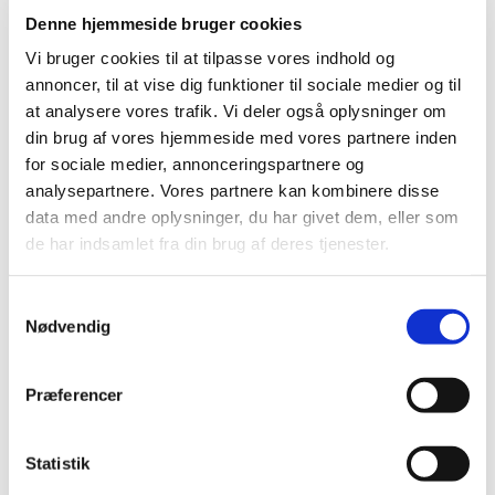
Denne hjemmeside bruger cookies
Vi bruger cookies til at tilpasse vores indhold og
annoncer, til at vise dig funktioner til sociale medier og til
at analysere vores trafik. Vi deler også oplysninger om
din brug af vores hjemmeside med vores partnere inden
for sociale medier, annonceringspartnere og
analysepartnere. Vores partnere kan kombinere disse
data med andre oplysninger, du har givet dem, eller som
de har indsamlet fra din brug af deres tjenester.
S
Nødvendig
a
m
t
Præferencer
y
k
Du vil måske også kunne
k
Statistik
lide...
e