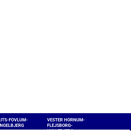
LITS-FOVLUM-
VESTER HORNUM-
INGELBJERG
FLEJSBORG-
HYLLEBJERG