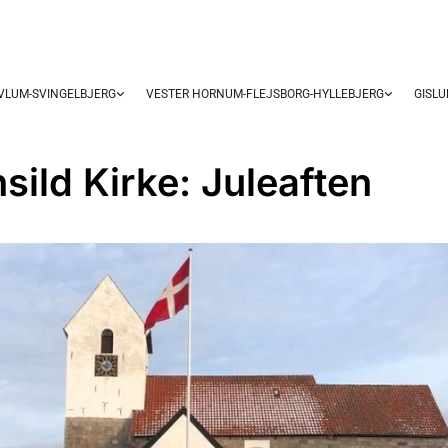
OVLUM-SVINGELBJERG
VESTER HORNUM-FLEJSBORG-HYLLEBJERG
GISL
sild Kirke: Juleaften