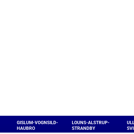
GISLUM-VOGNSILD-
LOUNS-ALSTRUP-
UL
HAUBRO
STRANDBY
SV