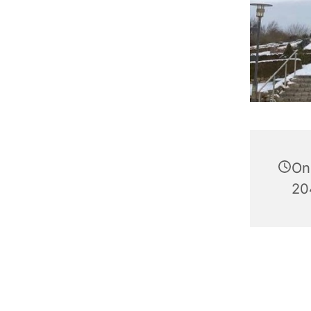
On
204